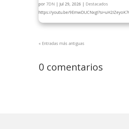
por
7DN
|
Jul 29, 2026
|
Destacados
https://youtu.be/9EmwDUCNxgI?si=uH2IZeyoK
« Entradas más antiguas
0 comentarios