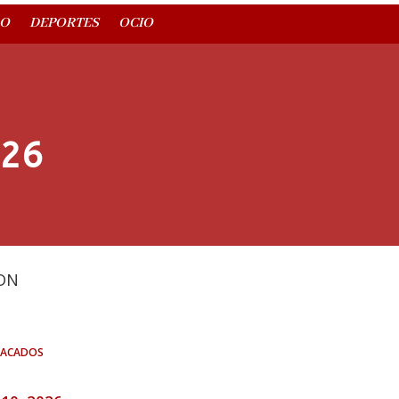
O
DEPORTES
OCIO
026
DN
acados