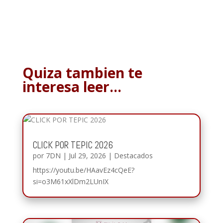
Quiza tambien te
interesa leer…
CLICK POR TEPIC 2026
por
7DN
|
Jul 29, 2026
|
Destacados
https://youtu.be/HAavEz4cQeE?
si=o3M61xXlDm2LUnIX