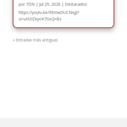
por
7DN
|
Jul 29, 2026
|
Destacados
https://youtu.be/9EmwDUCNxgI?
si=uH2IZeyoK7GsQnBs
« Entradas más antiguas