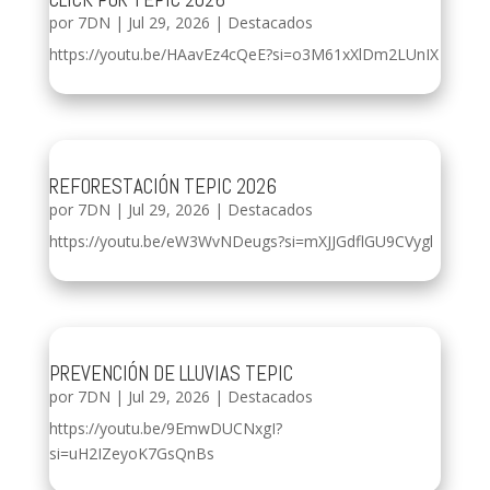
por
7DN
|
Jul 29, 2026
|
Destacados
https://youtu.be/HAavEz4cQeE?si=o3M61xXlDm2LUnIX
REFORESTACIÓN TEPIC 2026
por
7DN
|
Jul 29, 2026
|
Destacados
https://youtu.be/eW3WvNDeugs?si=mXJJGdflGU9CVygl
PREVENCIÓN DE LLUVIAS TEPIC
por
7DN
|
Jul 29, 2026
|
Destacados
https://youtu.be/9EmwDUCNxgI?
si=uH2IZeyoK7GsQnBs