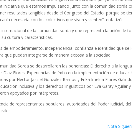
 una iniciativa que estamos impulsando junto con la comunidad sorda
er resultados tangibles desde el Congreso del Estado, porque se tie
rcanía necesaria con los colectivos que viven y sienten”, enfatizó.
a internacional de la comunidad sorda y que representa la unión de t
su cultura y características.
s de empoderamiento, independencia, confianza e identidad que se l
ara que puedan integrarse de manera exitosa a la sociedad.
munidad Sorda se desarrollaron las ponencias: El derecho a la lengu
r Díaz Flores; Experiencias de éxito en la implementación de educaci
idas por Héctor Jazziel González Ramos y Erika Imelda Flores Galindo
ducación inclusiva y los derechos lingüísticos por Eva Garay Aguilar y
ron apoyados por intérpretes.
ncia de representantes populares, autoridades del Poder Judicial, del
iviles.
Nota Siguien