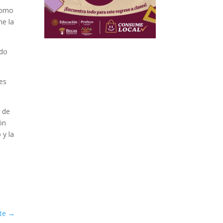
 como
ne la
odo
es
a de
ón
 y la
te
→