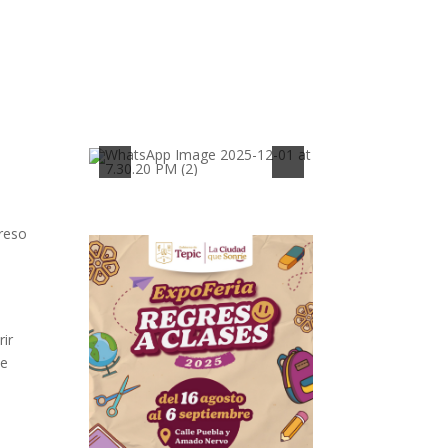
greso
rir
de
s