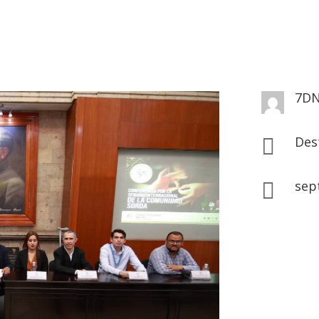
7D
Des

sep
