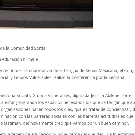
l de la Comunidad Sorda
a educación bilingüe
r y reconocer la importancia de la Lengua de Señas Mexicana, el Con
Social y Grupos Vulnerables realizó la Conferencia por la Semana
estoría Social y Grupos Vulnerables, diputada Jessica Abilene Torres
 a estar generando los espacios necesarios los que se tengan que ab
organizaciones hacen todos los días, que es tratar de concientizar, 
riminación con las barreras sociales con las barreras actitudinales que
nto lastiman, definitivamente creo que vamos por un buen camino”.
to a tener una educación bilingüe, tema del que dijo: “ya lo estamo