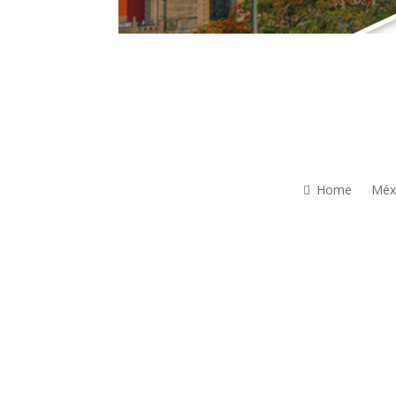
Home
Méx
C