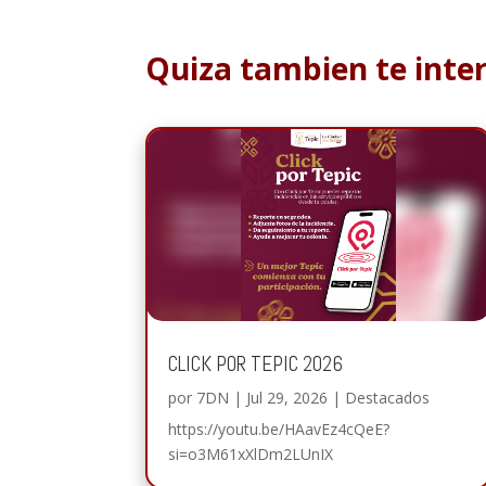
Quiza tambien te inte
CLICK POR TEPIC 2026
por
7DN
|
Jul 29, 2026
|
Destacados
https://youtu.be/HAavEz4cQeE?
si=o3M61xXlDm2LUnIX