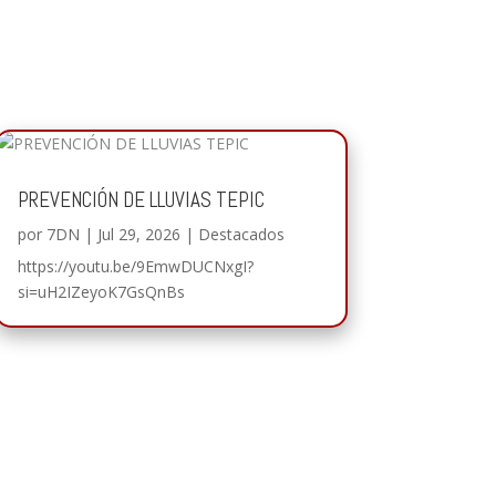
PREVENCIÓN DE LLUVIAS TEPIC
por
7DN
|
Jul 29, 2026
|
Destacados
https://youtu.be/9EmwDUCNxgI?
si=uH2IZeyoK7GsQnBs