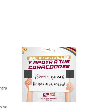
ntra
s se