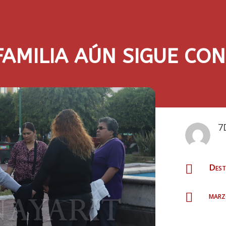
FAMILIA AÚN SIGUE CO
7
Dest

marz
