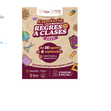
da.
te
→