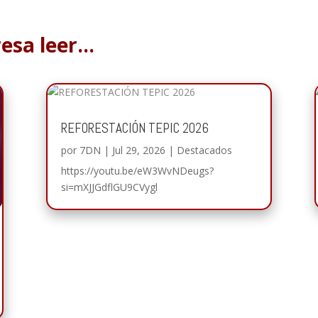
resa leer…
REFORESTACIÓN TEPIC 2026
por
7DN
|
Jul 29, 2026
|
Destacados
https://youtu.be/eW3WvNDeugs?
si=mXJJGdflGU9CVygl