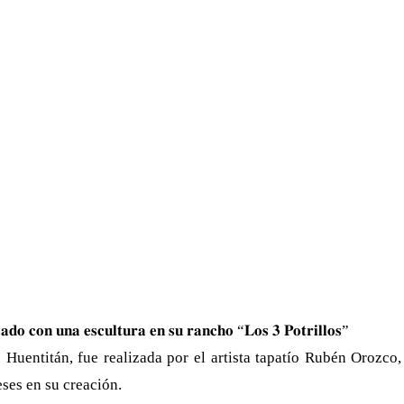
𝐚𝐝𝐨 𝐜𝐨𝐧 𝐮𝐧𝐚 𝐞𝐬𝐜𝐮𝐥𝐭𝐮𝐫𝐚 𝐞𝐧 𝐬𝐮 𝐫𝐚𝐧𝐜𝐡𝐨 “𝐋𝐨𝐬 𝟑 𝐏𝐨𝐭𝐫𝐢𝐥𝐥𝐨𝐬”
 Huentitán, fue realizada por el artista tapatío Rubén Orozco,
ses en su creación.