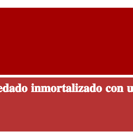
𝐝𝐚𝐝𝐨 𝐢𝐧𝐦𝐨𝐫𝐭𝐚𝐥𝐢𝐳𝐚𝐝𝐨 𝐜𝐨𝐧 𝐮