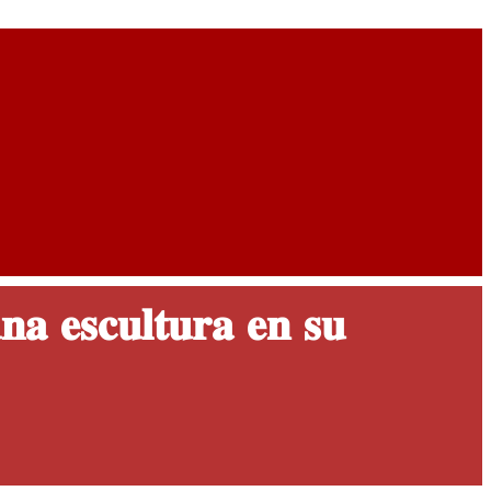
𝐚 𝐞𝐬𝐜𝐮𝐥𝐭𝐮𝐫𝐚 𝐞𝐧 𝐬𝐮