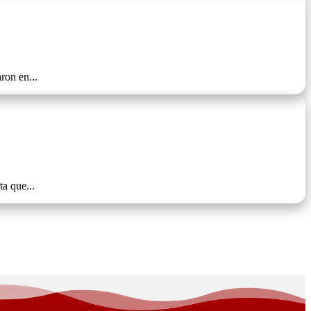
ron en...
ta que...