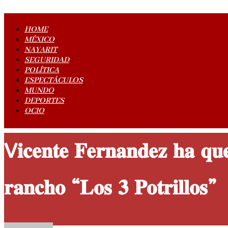
HOME
MÉXICO
NAYARIT
SEGURIDAD
POLÍTICA
ESPECTÁCULOS
MUNDO
DEPORTES
OCIO
V𝐢𝐜𝐞𝐧𝐭𝐞 𝐅𝐞𝐫𝐧𝐚𝐧𝐝𝐞𝐳 𝐡𝐚 𝐪𝐮𝐞
𝐫𝐚𝐧𝐜𝐡𝐨 “𝐋𝐨𝐬 𝟑 𝐏𝐨𝐭𝐫𝐢𝐥𝐥𝐨𝐬”