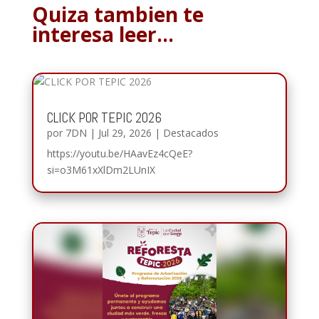
Quiza tambien te
interesa leer…
CLICK POR TEPIC 2026
por
7DN
|
Jul 29, 2026
|
Destacados
https://youtu.be/HAavEz4cQeE?
si=o3M61xXlDm2LUnIX