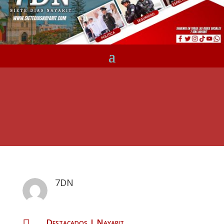
7DN
Destacados
|
Nayarit