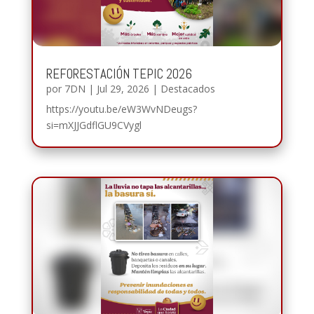
REFORESTACIÓN TEPIC 2026
por
7DN
|
Jul 29, 2026
|
Destacados
https://youtu.be/eW3WvNDeugs?
si=mXJJGdflGU9CVygl