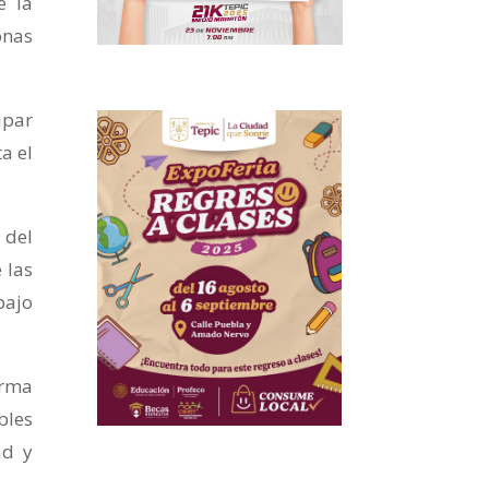
e la
onas
ipar
a el
 del
 las
bajo
orma
bles
ad y