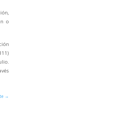
ión,
ón o
ción
311)
lio.
avés
te
→