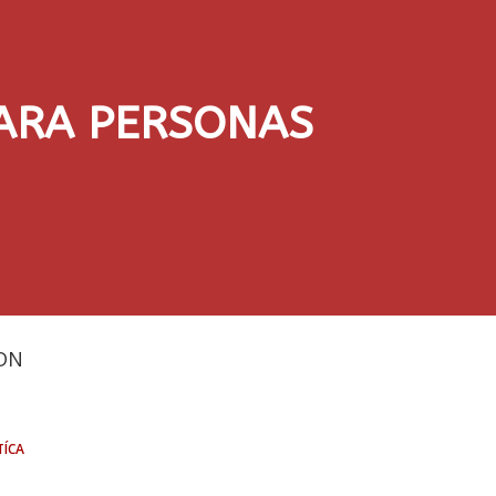
ARA PERSONAS
DN
tíca