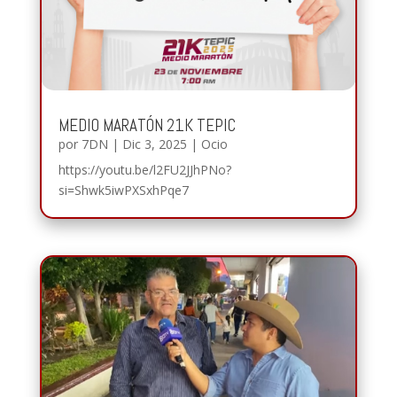
MEDIO MARATÓN 21K TEPIC
por
7DN
|
Dic 3, 2025
|
Ocio
https://youtu.be/l2FU2JJhPNo?
si=Shwk5iwPXSxhPqe7