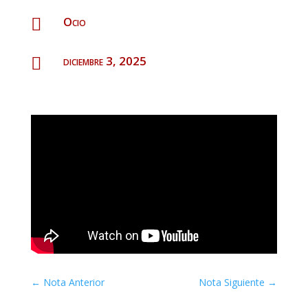
Ocio

diciembre 3, 2025

←
Nota Anterior
Nota Siguiente
→