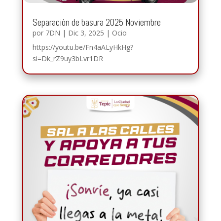
Separación de basura 2025 Noviembre
por
7DN
|
Dic 3, 2025
|
Ocio
https://youtu.be/Fn4aALyHkHg?
si=Dk_rZ9uy3bLvr1DR