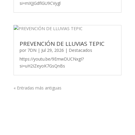
si=mXJJGdflGU9CVygl
PREVENCIÓN DE LLUVIAS TEPIC
por
7DN
|
Jul 29, 2026
|
Destacados
https://youtu.be/9EmwDUCNxgI?
si=uH2IZeyoK7GsQnBs
« Entradas más antiguas