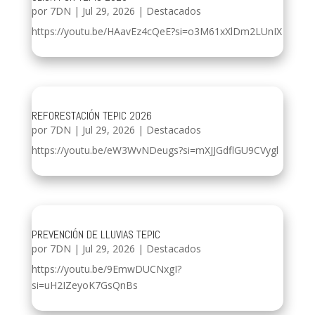
por
7DN
|
Jul 29, 2026
|
Destacados
https://youtu.be/HAavEz4cQeE?si=o3M61xXlDm2LUnIX
REFORESTACIÓN TEPIC 2026
por
7DN
|
Jul 29, 2026
|
Destacados
https://youtu.be/eW3WvNDeugs?si=mXJJGdflGU9CVygl
PREVENCIÓN DE LLUVIAS TEPIC
por
7DN
|
Jul 29, 2026
|
Destacados
https://youtu.be/9EmwDUCNxgI?
si=uH2IZeyoK7GsQnBs