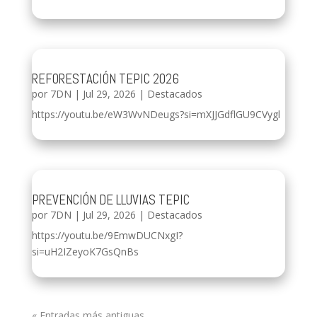
REFORESTACIÓN TEPIC 2026
por
7DN
|
Jul 29, 2026
|
Destacados
https://youtu.be/eW3WvNDeugs?si=mXJJGdflGU9CVygl
PREVENCIÓN DE LLUVIAS TEPIC
por
7DN
|
Jul 29, 2026
|
Destacados
https://youtu.be/9EmwDUCNxgI?
si=uH2IZeyoK7GsQnBs
« Entradas más antiguas