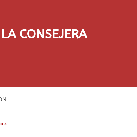
 LA CONSEJERA
DN
tíca