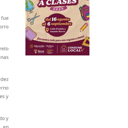
 fue
orro
reto
enas
údez
erno
es y
do y
, en