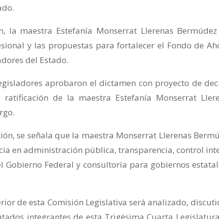
ado.
ón, la maestra Estefanía Monserrat Llerenas Bermúdez
esional y las propuestas para fortalecer el Fondo de Ah
adores del Estado.
s legisladores aprobaron el dictamen con proyecto de dec
e ratificación de la maestra Estefanía Monserrat Ller
rgo.
ción, se señala que la maestra Monserrat Llerenas Berm
ia en administración pública, transparencia, control int
 el Gobierno Federal y consultoría para gobiernos estatal
rior de esta Comisión Legislativa será analizado, discuti
tados integrantes de esta Trigésima Cuarta Legislatura