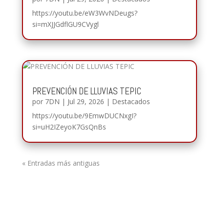
https://youtu.be/eW3WvNDeugs?
si=mXJJGdflGU9CVygl
PREVENCIÓN DE LLUVIAS TEPIC
por
7DN
|
Jul 29, 2026
|
Destacados
https://youtu.be/9EmwDUCNxgI?
si=uH2IZeyoK7GsQnBs
« Entradas más antiguas