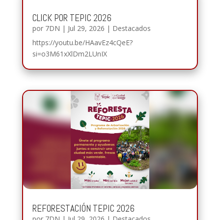
CLICK POR TEPIC 2026
por
7DN
|
Jul 29, 2026
|
Destacados
https://youtu.be/HAavEz4cQeE?
si=o3M61xXlDm2LUnIX
REFORESTACIÓN TEPIC 2026
por
7DN
|
Jul 29, 2026
|
Destacados