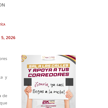
DN
tíca
 5, 2026
bres
ca y
a de
 que