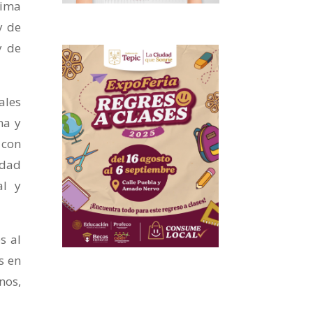
sima
y de
y de
ales
na y
 con
idad
al y
s al
s en
nos,