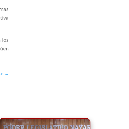
rmas
tiva
 los
túen
te
→