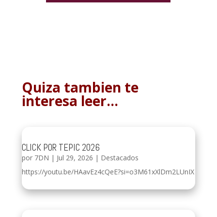
Quiza tambien te
interesa leer…
CLICK POR TEPIC 2026
por
7DN
|
Jul 29, 2026
|
Destacados
https://youtu.be/HAavEz4cQeE?si=o3M61xXlDm2LUnIX