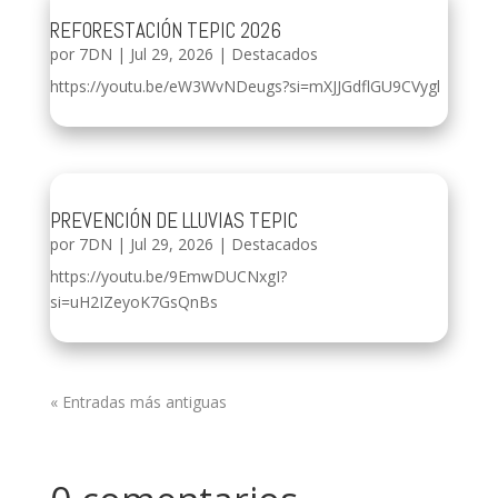
REFORESTACIÓN TEPIC 2026
por
7DN
|
Jul 29, 2026
|
Destacados
https://youtu.be/eW3WvNDeugs?si=mXJJGdflGU9CVygl
PREVENCIÓN DE LLUVIAS TEPIC
por
7DN
|
Jul 29, 2026
|
Destacados
https://youtu.be/9EmwDUCNxgI?
si=uH2IZeyoK7GsQnBs
« Entradas más antiguas