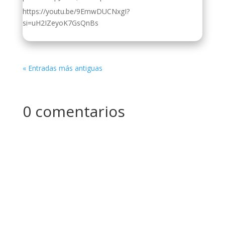
https://youtu.be/9EmwDUCNxgI?
si=uH2IZeyoK7GsQnBs
« Entradas más antiguas
0 comentarios