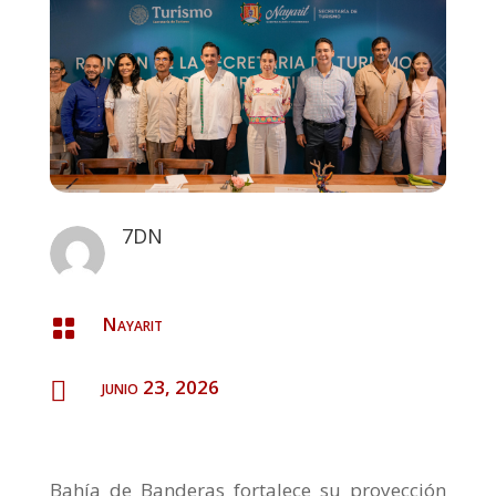
7DN
Nayarit

junio 23, 2026

Bahía de Banderas fortalece su proyección