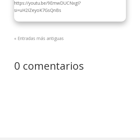
https://youtu.be/9EmwDUCNxgI?
si=uH2IZeyoK7GsQnBs
« Entradas más antiguas
0 comentarios