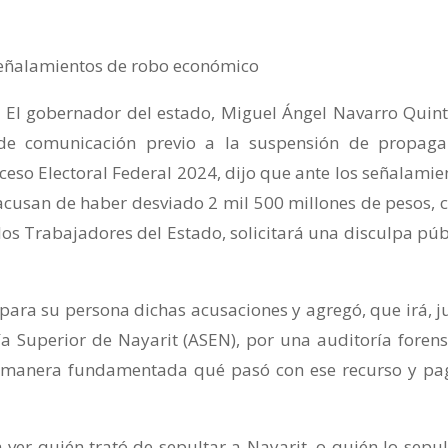
señalamientos de robo económico
- El gobernador del estado, Miguel Ángel Navarro Quint
de comunicación previo a la suspensión de propag
ceso Electoral Federal 2024, dijo que ante los señalamie
 acusan de haber desviado 2 mil 500 millones de pesos, 
los Trabajadores del Estado, solicitará una disculpa púb
ara su persona dichas acusaciones y agregó, que irá, j
a Superior de Nayarit (ASEN), por una auditoría forens
e manera fundamentada qué pasó con ese recurso y pa
a ver quién trató de sepultar a Nayarit, o quién lo sepul