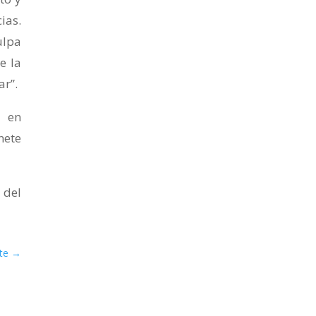
ias.
ulpa
e la
ar”.
n en
nete
 del
te
→