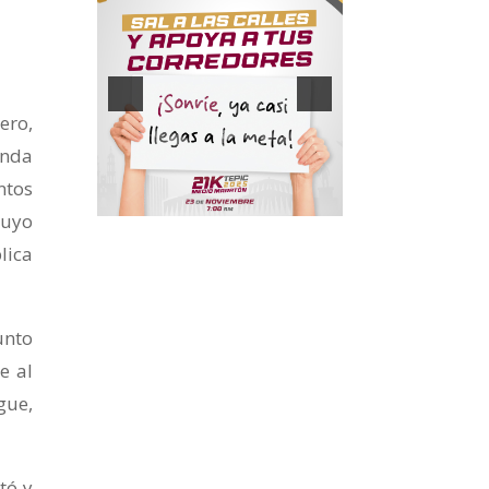
ero,
anda
ntos
cuyo
lica
unto
e al
gue,
tó y