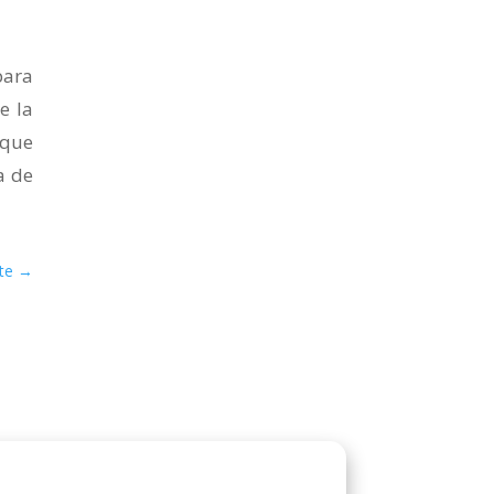
para
e la
 que
a de
te
→