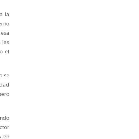
a la
erno
 esa
 las
o el
o se
idad
pero
ando
ctor
y en