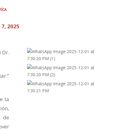
tíca
 7, 2025
 Dr.
ar:”
e la
ión,
n de
over