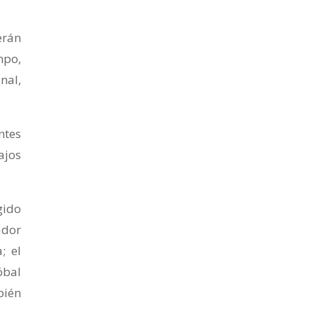
erán
mpo,
nal,
ntes
ajos
gido
ador
; el
óbal
bién