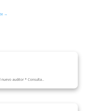
te
→
l nuevo auditor * Consulta...