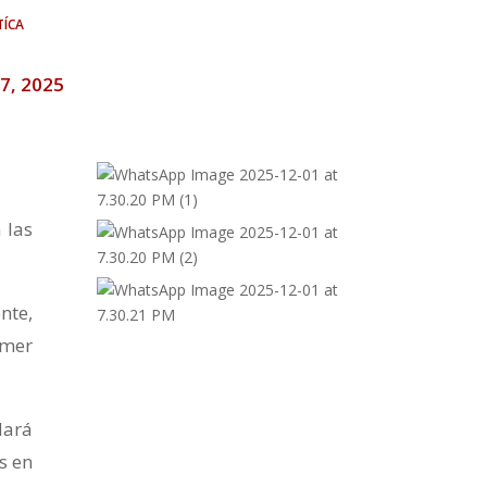
tíca
o 7, 2025
 las
nte,
imer
dará
s en