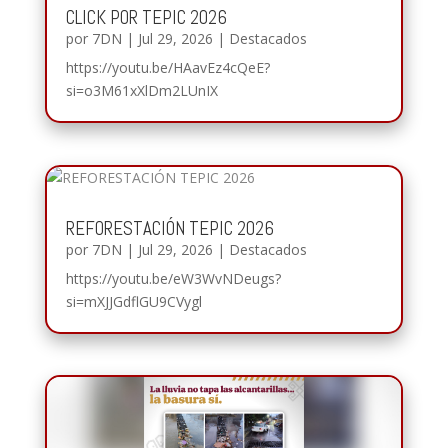
CLICK POR TEPIC 2026
por
7DN
|
Jul 29, 2026
|
Destacados
https://youtu.be/HAavEz4cQeE?
si=o3M61xXlDm2LUnIX
REFORESTACIÓN TEPIC 2026
por
7DN
|
Jul 29, 2026
|
Destacados
https://youtu.be/eW3WvNDeugs?
si=mXJJGdflGU9CVygl