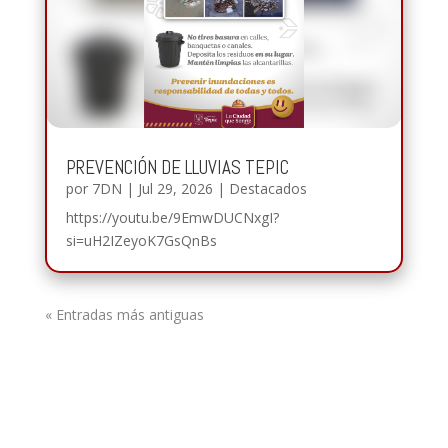
PREVENCIÓN DE LLUVIAS TEPIC
por
7DN
|
Jul 29, 2026
|
Destacados
https://youtu.be/9EmwDUCNxgI?
si=uH2IZeyoK7GsQnBs
« Entradas más antiguas