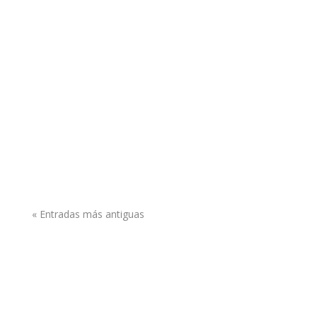
si=mXJJGdflGU9CVygl
7DN
https://youtu.be/9EmwDUCNxgI?
si=uH2IZeyoK7GsQnBs
« Entradas más antiguas