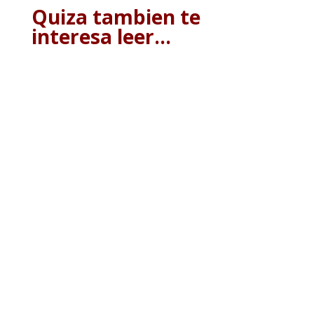
Quiza tambien te
interesa leer…
7DN
https://youtu.be/HAavEz4cQeE?
si=o3M61xXlDm2LUnIX
7DN
https://youtu.be/eW3WvNDeugs?