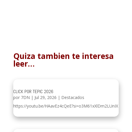
Quiza tambien te interesa
leer…
CLICK POR TEPIC 2026
por
7DN
|
Jul 29, 2026
|
Destacados
https://youtu.be/HAavEz4cQeE?si=o3M61xXlDm2LUnIX