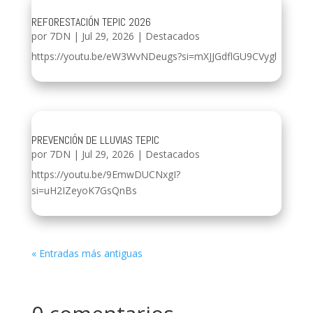
REFORESTACIÓN TEPIC 2026
por
7DN
|
Jul 29, 2026
|
Destacados
https://youtu.be/eW3WvNDeugs?si=mXJJGdflGU9CVygl
PREVENCIÓN DE LLUVIAS TEPIC
por
7DN
|
Jul 29, 2026
|
Destacados
https://youtu.be/9EmwDUCNxgI?
si=uH2IZeyoK7GsQnBs
« Entradas más antiguas