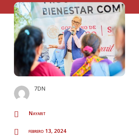
7DN
Nayarit

febrero 13, 2024
