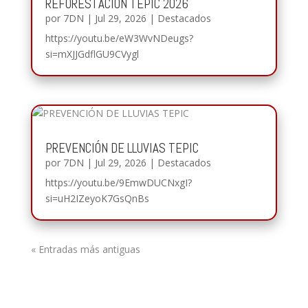
REFORESTACIÓN TEPIC 2026
por
7DN
|
Jul 29, 2026
|
Destacados
https://youtu.be/eW3WvNDeugs?
si=mXJJGdflGU9CVygl
PREVENCIÓN DE LLUVIAS TEPIC
por
7DN
|
Jul 29, 2026
|
Destacados
https://youtu.be/9EmwDUCNxgI?
si=uH2IZeyoK7GsQnBs
« Entradas más antiguas