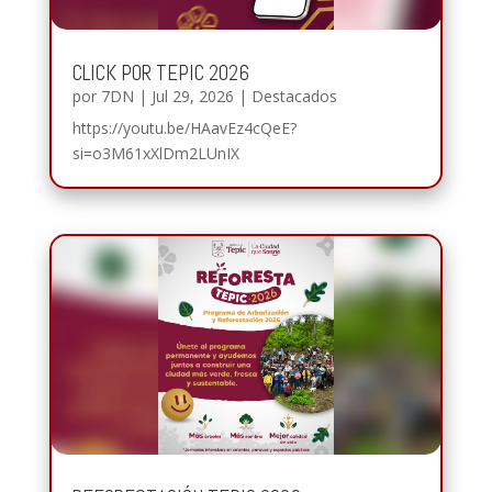
CLICK POR TEPIC 2026
por
7DN
|
Jul 29, 2026
|
Destacados
https://youtu.be/HAavEz4cQeE?
si=o3M61xXlDm2LUnIX