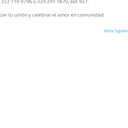
322 116 9796 o 329 291 1870, ext. 651.
zar tu unión y celebrar el amor en comunidad.
Nota Siguien