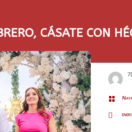
EBRERO, CÁSATE CON H
7
Naya

ener
