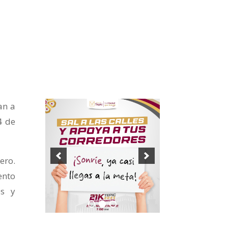
an a
4 de
ero.
ento
os y