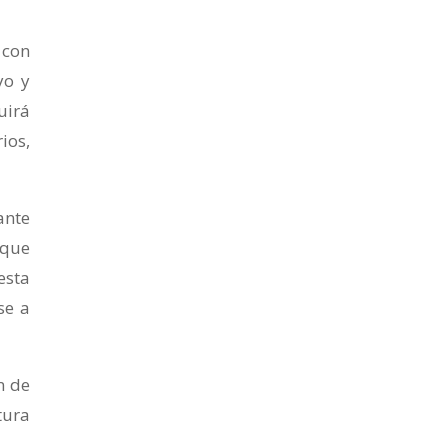
 con
yo y
uirá
ios,
ante
 que
esta
se a
n de
tura