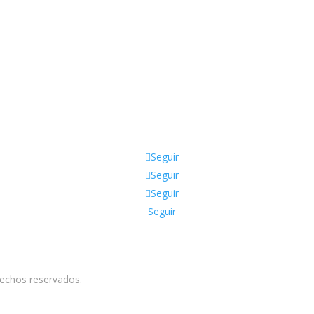
guénos en Nuestras Redes Socia
Seguir
Seguir
Seguir
Seguir
rechos reservados.