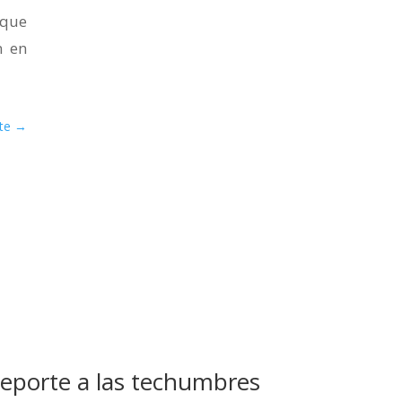
 que
n en
te
→
deporte a las techumbres