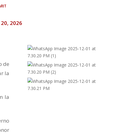
rit
o 20, 2026
o de
r la
n la
erno
onor