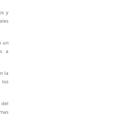
os y
ales
o un
os a
n la
 los
 del
emas