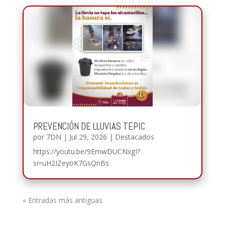
PREVENCIÓN DE LLUVIAS TEPIC
por
7DN
|
Jul 29, 2026
|
Destacados
https://youtu.be/9EmwDUCNxgI?
si=uH2IZeyoK7GsQnBs
« Entradas más antiguas