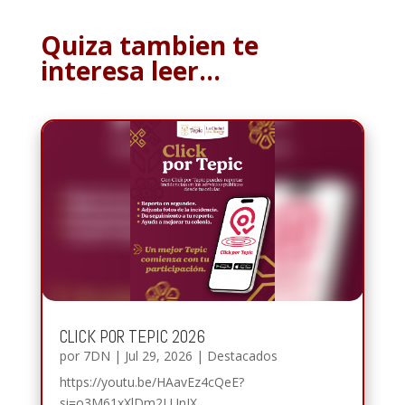
Quiza tambien te
interesa leer…
CLICK POR TEPIC 2026
por
7DN
|
Jul 29, 2026
|
Destacados
https://youtu.be/HAavEz4cQeE?
si=o3M61xXlDm2LUnIX