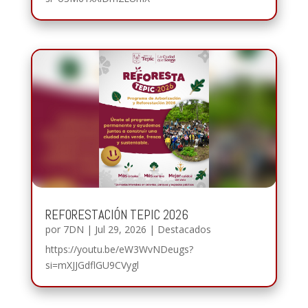
REFORESTACIÓN TEPIC 2026
por
7DN
|
Jul 29, 2026
|
Destacados
https://youtu.be/eW3WvNDeugs?
si=mXJJGdflGU9CVygl