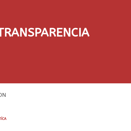
 TRANSPARENCIA
DN
tíca