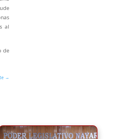
aude
onas
s al
o de
te
→