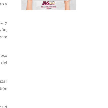
ro y
ca y
yón,
ente
reso
 del
izar
tión
drid