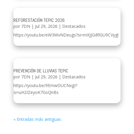
REFORESTACIÓN TEPIC 2026
por
7DN
|
Jul 29, 2026
|
Destacados
https://youtu.be/eW3WvNDeugs?si=mXJJGdflGU9CVygl
PREVENCIÓN DE LLUVIAS TEPIC
por
7DN
|
Jul 29, 2026
|
Destacados
https://youtu.be/9EmwDUCNxgI?
si=uH2IZeyoK7GsQnBs
« Entradas más antiguas