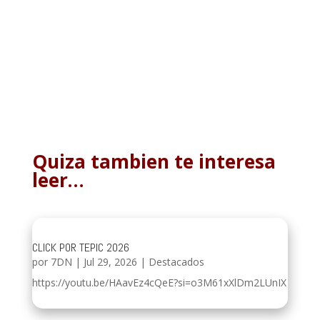
Quiza tambien te interesa
leer…
CLICK POR TEPIC 2026
por
7DN
|
Jul 29, 2026
|
Destacados
https://youtu.be/HAavEz4cQeE?si=o3M61xXlDm2LUnIX