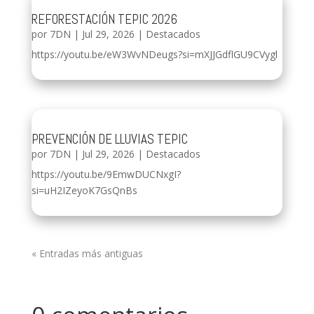
REFORESTACIÓN TEPIC 2026
por
7DN
|
Jul 29, 2026
|
Destacados
https://youtu.be/eW3WvNDeugs?si=mXJJGdflGU9CVygl
PREVENCIÓN DE LLUVIAS TEPIC
por
7DN
|
Jul 29, 2026
|
Destacados
https://youtu.be/9EmwDUCNxgI?
si=uH2IZeyoK7GsQnBs
« Entradas más antiguas