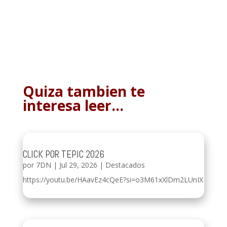
Quiza tambien te
interesa leer…
CLICK POR TEPIC 2026
por
7DN
|
Jul 29, 2026
|
Destacados
https://youtu.be/HAavEz4cQeE?si=o3M61xXlDm2LUnIX