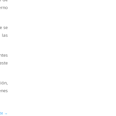
erno
e se
 las
ntes
este
ión,
enes
te
→