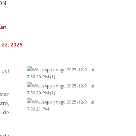
DN
rit
 22, 2026
 del
star
tro,
d de
n de