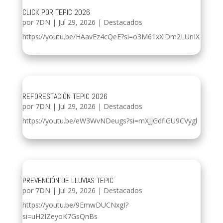
CLICK POR TEPIC 2026
por
7DN
|
Jul 29, 2026
|
Destacados
https://youtu.be/HAavEz4cQeE?si=o3M61xXlDm2LUnIX
REFORESTACIÓN TEPIC 2026
por
7DN
|
Jul 29, 2026
|
Destacados
https://youtu.be/eW3WvNDeugs?si=mXJJGdflGU9CVygl
PREVENCIÓN DE LLUVIAS TEPIC
por
7DN
|
Jul 29, 2026
|
Destacados
https://youtu.be/9EmwDUCNxgI?
si=uH2IZeyoK7GsQnBs