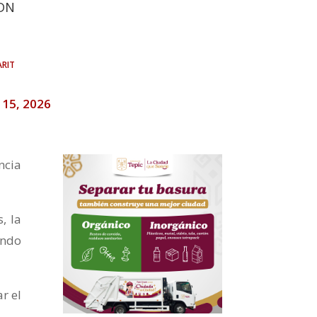
DN
rit
o 15, 2026
ncia
, la
ando
r el