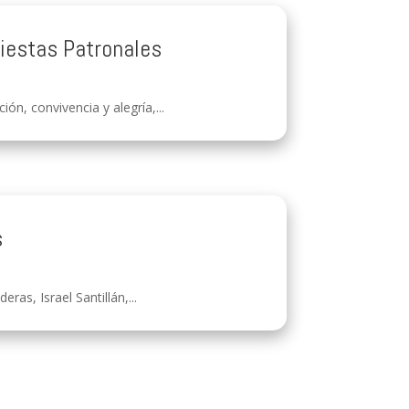
Fiestas Patronales
ón, convivencia y alegría,...
s
as, Israel Santillán,...