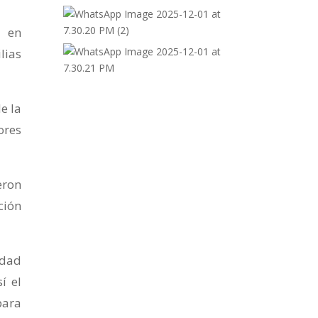
a en
lias
e la
ores
eron
ción
edad
í el
para