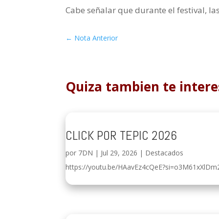
Cabe señalar que durante el festival, l
←
Nota Anterior
Quiza tambien te intere
CLICK POR TEPIC 2026
por
7DN
|
Jul 29, 2026
|
Destacados
https://youtu.be/HAavEz4cQeE?si=o3M61xXlDm