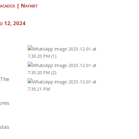
acados
|
Nayarit
o 12, 2024
«The
ores
stas