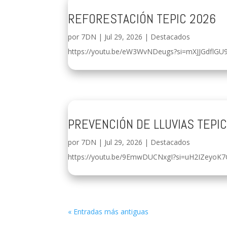
REFORESTACIÓN TEPIC 2026
por
7DN
|
Jul 29, 2026
|
Destacados
https://youtu.be/eW3WvNDeugs?si=mXJJGdflGU
PREVENCIÓN DE LLUVIAS TEPI
por
7DN
|
Jul 29, 2026
|
Destacados
https://youtu.be/9EmwDUCNxgI?si=uH2IZeyoK
« Entradas más antiguas