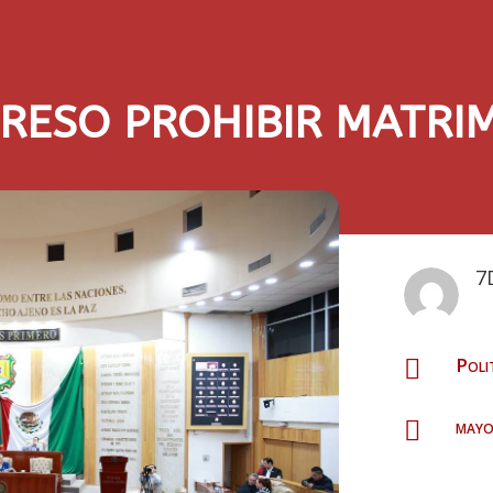
RESO PROHIBIR MATRIM
7
Poli

mayo
