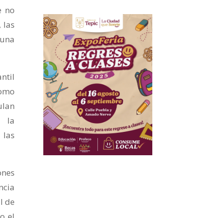
e no
 las
 una
ntil
como
ulan
, la
 las
ones
ncia
l de
o el