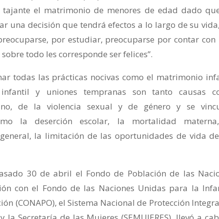
a tajante el matrimonio de menores de edad dado qu
r una decisión que tendrá efectos a lo largo de su vida,
preocuparse, por estudiar, preocuparse por contar con
 sobre todo les corresponde ser felices”.
nar todas las prácticas nocivas como el matrimonio infa
 infantil y uniones tempranas son tanto causas 
no, de la violencia sexual y de género y se vinc
omo la deserción escolar, la mortalidad materna
general, la limitación de las oportunidades de vida de
pasado 30 de abril el Fondo de Población de las Naci
ón con el Fondo de las Naciones Unidas para la Infa
ción (CONAPO), el Sistema Nacional de Protección Integra
y la Secretaría de las Mujeres (SEMUJERES), llevó a cab