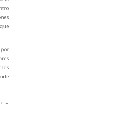
ntro
ones
 que
 por
bres
 los
onde
te
→