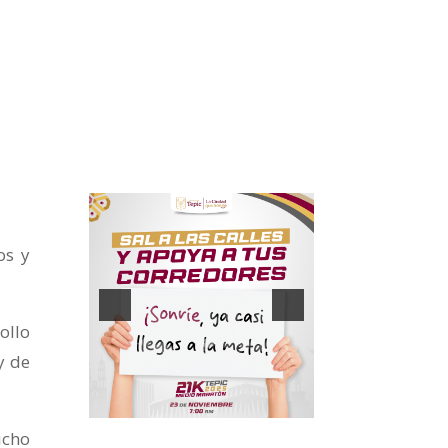
os y
ollo
y de
icho