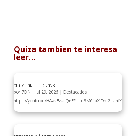
Quiza tambien te interesa
leer…
CLICK POR TEPIC 2026
por
7DN
|
Jul 29, 2026
|
Destacados
https://youtu.be/HAavEz4cQeE?si=o3M61xXlDm2LUnIX