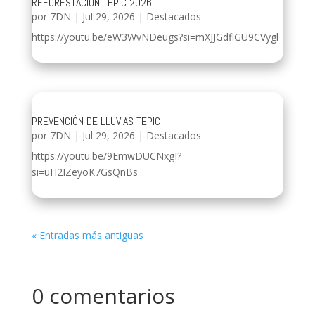
REFORESTACIÓN TEPIC 2026
por
7DN
|
Jul 29, 2026
|
Destacados
https://youtu.be/eW3WvNDeugs?si=mXJJGdflGU9CVygl
PREVENCIÓN DE LLUVIAS TEPIC
por
7DN
|
Jul 29, 2026
|
Destacados
https://youtu.be/9EmwDUCNxgI?
si=uH2IZeyoK7GsQnBs
« Entradas más antiguas
0 comentarios