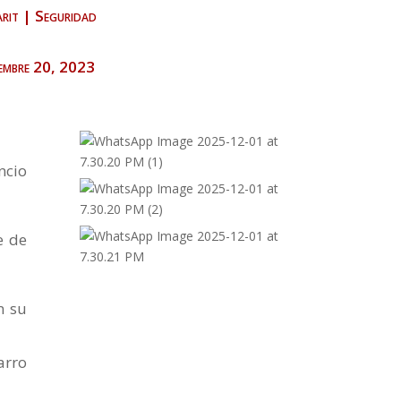
rit
|
Seguridad
iembre 20, 2023
ncio
e de
n su
arro