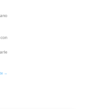
mano
 con
arle
te
→