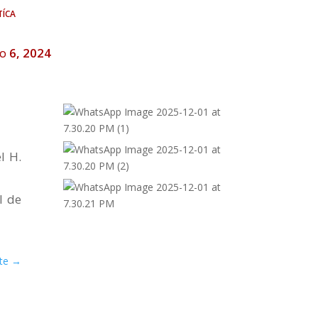
tíca
o 6, 2024
l H.
l de
te
→