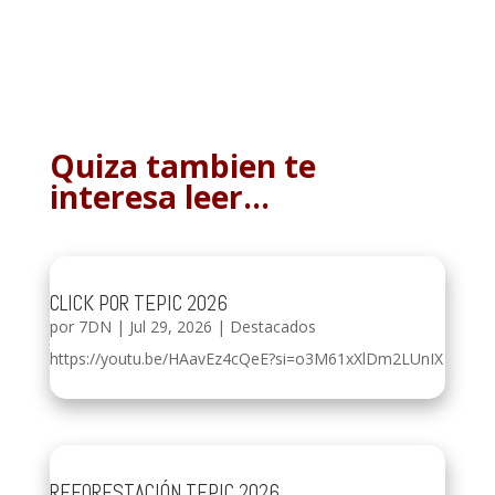
Quiza tambien te
interesa leer…
CLICK POR TEPIC 2026
por
7DN
|
Jul 29, 2026
|
Destacados
https://youtu.be/HAavEz4cQeE?si=o3M61xXlDm2LUnIX
REFORESTACIÓN TEPIC 2026