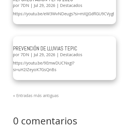
por
7DN
|
Jul 29, 2026
|
Destacados
https://youtu.be/eW3WvNDeugs?si=mXJJGdflGU9CVygl
PREVENCIÓN DE LLUVIAS TEPIC
por
7DN
|
Jul 29, 2026
|
Destacados
https://youtu.be/9EmwDUCNxgI?
si=uH2IZeyoK7GsQnBs
« Entradas más antiguas
0 comentarios