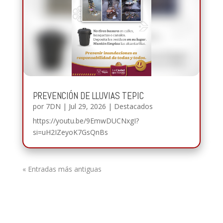
PREVENCIÓN DE LLUVIAS TEPIC
por
7DN
|
Jul 29, 2026
|
Destacados
https://youtu.be/9EmwDUCNxgI?
si=uH2IZeyoK7GsQnBs
« Entradas más antiguas