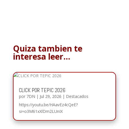
Quiza tambien te
interesa leer…
CLICK POR TEPIC 2026
por
7DN
|
Jul 29, 2026
|
Destacados
https://youtu.be/HAavEz4cQeE?
si=o3M61xXlDm2LUnIX