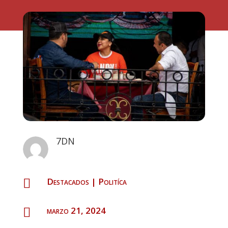
7DN
Destacados
|
Politíca

marzo 21, 2024
