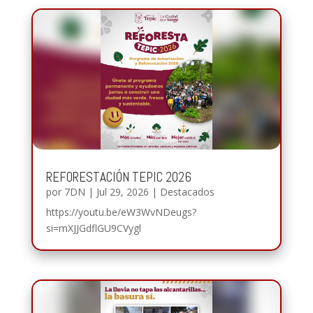
REFORESTACIÓN TEPIC 2026
por
7DN
|
Jul 29, 2026
|
Destacados
https://youtu.be/eW3WvNDeugs?
si=mXJJGdflGU9CVygl