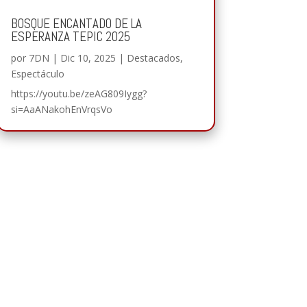
BOSQUE ENCANTADO DE LA
ESPERANZA TEPIC 2025
por
7DN
|
Dic 10, 2025
|
Destacados
,
Espectáculo
https://youtu.be/zeAG809Iygg?
si=AaANakohEnVrqsVo