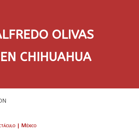
ALFREDO OLIVAS
 EN CHIHUAHUA
DN
ctáculo
|
México