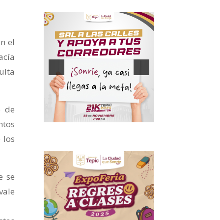
n el
acía
ulta
o de
ntos
 los
e se
vale