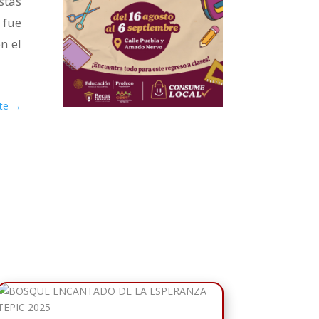
stas
 fue
n el
te
→