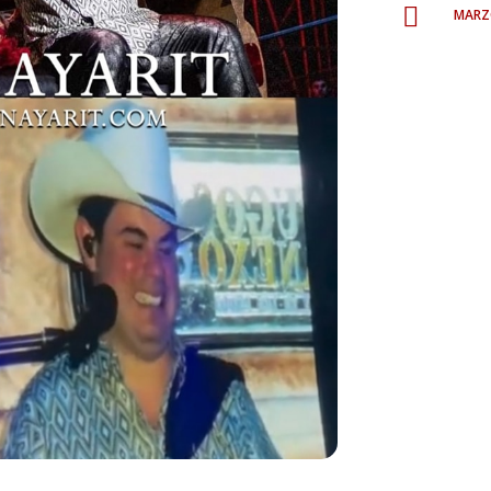
marz
