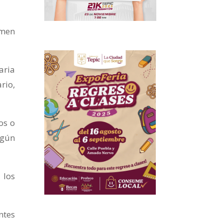
imen
aria
rio,
os o
lgún
 los
ntes