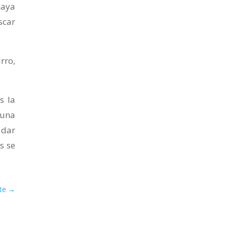
haya
scar
rro,
s la
 una
 dar
s se
te
→