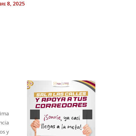
bre 8, 2025
sima
ncia
os y