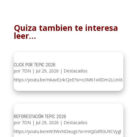
Quiza tambien te interesa
leer…
CLICK POR TEPIC 2026
por
7DN
|
Jul 29, 2026
|
Destacados
https://youtu.be/HAavEz4cQeE?si=o3M61xXlDm2LUnIX
REFORESTACIÓN TEPIC 2026
por
7DN
|
Jul 29, 2026
|
Destacados
https://youtu.be/eW3WvNDeugs?si=mXJJGdflGU9CVygl