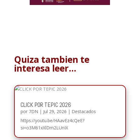
Quiza tambien te
interesa leer…
CLICK POR TEPIC 2026
por
7DN
|
Jul 29, 2026
|
Destacados
https://youtu.be/HAavEz4cQeE?
si=o3M61xXlDm2LUnIX