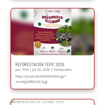
REFORESTACIÓN TEPIC 2026
por
7DN
|
Jul 29, 2026
|
Destacados
https://youtu.be/eW3WvNDeugs?
si=mXJJGdflGU9CVygl