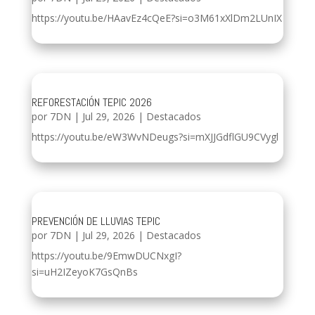
https://youtu.be/HAavEz4cQeE?si=o3M61xXlDm2LUnIX
REFORESTACIÓN TEPIC 2026
por
7DN
|
Jul 29, 2026
|
Destacados
https://youtu.be/eW3WvNDeugs?si=mXJJGdflGU9CVygl
PREVENCIÓN DE LLUVIAS TEPIC
por
7DN
|
Jul 29, 2026
|
Destacados
https://youtu.be/9EmwDUCNxgI?
si=uH2IZeyoK7GsQnBs