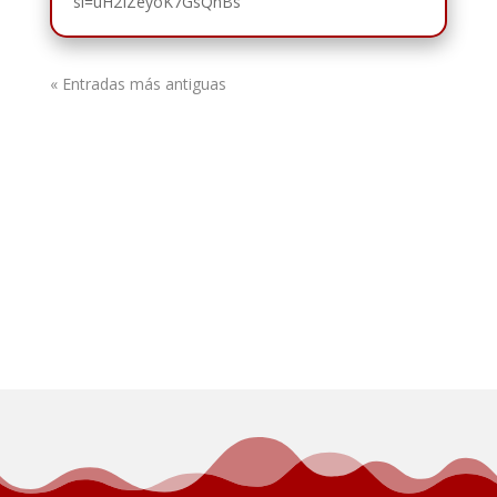
si=uH2IZeyoK7GsQnBs
« Entradas más antiguas