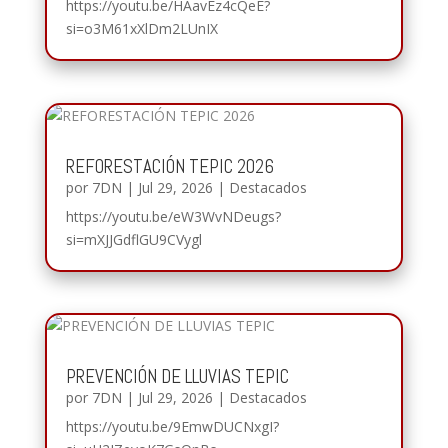
https://youtu.be/HAavEz4cQeE?
si=o3M61xXlDm2LUnIX
REFORESTACIÓN TEPIC 2026
por
7DN
|
Jul 29, 2026
|
Destacados
https://youtu.be/eW3WvNDeugs?
si=mXJJGdflGU9CVygl
PREVENCIÓN DE LLUVIAS TEPIC
por
7DN
|
Jul 29, 2026
|
Destacados
https://youtu.be/9EmwDUCNxgI?