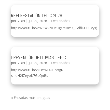
REFORESTACIÓN TEPIC 2026
por
7DN
|
Jul 29, 2026
|
Destacados
https://youtu.be/eW3WvNDeugs?si=mXJJGdflGU9CVygl
PREVENCIÓN DE LLUVIAS TEPIC
por
7DN
|
Jul 29, 2026
|
Destacados
https://youtu.be/9EmwDUCNxgI?
si=uH2IZeyoK7GsQnBs
« Entradas más antiguas