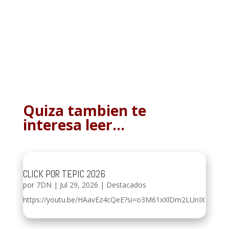
Quiza tambien te
interesa leer…
CLICK POR TEPIC 2026
por
7DN
|
Jul 29, 2026
|
Destacados
https://youtu.be/HAavEz4cQeE?si=o3M61xXlDm2LUnIX